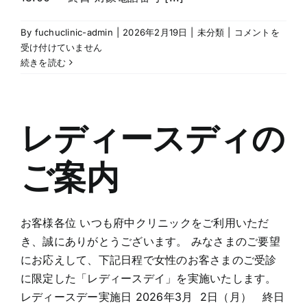
【重
By
fuchuclinic-admin
|
2026年2月19日
|
未分類
|
コメントを
要】
受け付けていません
電
続きを読む
話
回
線
改
レディースディの
修
工
ご案内
事
に
伴
う
お客様各位 いつも府中クリニックをご利用いただ
電
き、誠にありがとうございます。 みなさまのご要望
話
不
にお応えして、下記日程で女性のお客さまのご受診
通
に限定した「レディースデイ」を実施いたします。
の
レディースデー実施日 2026年3月 2日（月） 終日
お