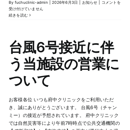
台
By
fuchuclinic-admin
|
2026年6月3日
|
お知らせ
|
コメントを
風
受け付けていません
6
続きを読む
号
接
近
に
台風6号接近に伴
伴
う
う当施設の営業に
本
日
（6
ついて
月
3
日）
の
お客様各位 いつも府中クリニックをご利用いただ
営
き、誠にありがとうございます。 台風6号（チャン
業
ミー）の接近が予想されています。 府中クリニック
に
では自然災害等により午前7時時点で公共交通機関の
つ
い