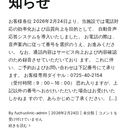
知らせ
に
ご
加
入
お客様各位 2026年2月24日より、当施設では電話対
の
応の効率化および品質向上を目的として、 自動音声
方
応答システムを導入いたしました。 お電話の際は、
へ
音声案内に従って番号を選択のうえ、お進みくださ
は
い。 なお、通話内容はサービス向上および内容確認
のため録音させていただいており ます。 これに伴
い、ご予約およびお問い合わせは下記番号にて承り
ます。 お客様専用ダイヤル：0725-40-2154
（受付時間：9：00～16：00） 恐れ入りますが、上
記以外の番号へおかけいただいた場合はお受けいた
しかねま すので、あらかじめご了承ください。 [...]
電
By
fuchuclinic-admin
|
2026年2月24日
|
未分類
|
コメントを
話
受け付けていません
自
続きを読む