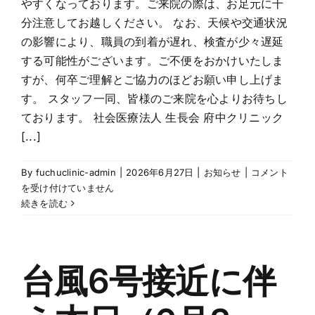
やすくなっております。ご来院の際は、お足元に十
分注意してお越しください。 なお、天候や交通状況
の影響により、職員の到着が遅れ、検査が少々遅延
する可能性がございます。ご不便をおかけいたしま
すが、何卒ご理解とご協力のほどお願い申し上げま
す。 スタッフ一同、皆様のご来院を心よりお待ちし
ております。 社会医療法人 生長会 府中クリニック
[...]
台
By
fuchuclinic-admin
|
2026年6月27日
|
お知らせ
|
コメント
風
を受け付けていません
に
続きを読む
か
か
る
本
台風6号接近に伴
日
（6
月