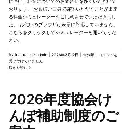
に伴い、料金についてのお問合せを多くいただいて
おります。 お客様ご自身で確認いただくことが出来
る料金シミュレーターをご用意させていただきまし
た。 お使いのブラウザは表示に対応していません。
こちらをクリックしてシミュレーターを開いてくだ
さい。
2026
By
fuchuclinic-admin
|
2026年2月12日
|
未分類
|
コメントを
年
受け付けていません
度
続きを読む
協
会
け
ん
2026年度協会け
ぽ
料
んぽ補助制度のご
金
シ
ミ