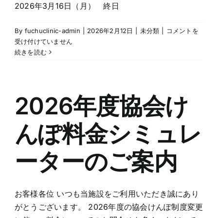
2026年3月16日（月） 終日
知
ら
せ
レ
By
fuchuclinic-admin
|
2026年2月12日
|
未分類
|
コメントを
は
デ
受け付けていません
ィ
続きを読む
ー
ス
デ
ィ
2026年度協会け
の
ご
んぽ料金シミュレ
案
内
は
ーターのご案内
お客様各位 いつも当施設をご利用いただき誠にあり
がとうございます。 2026年度の協会けんぽ制度変更