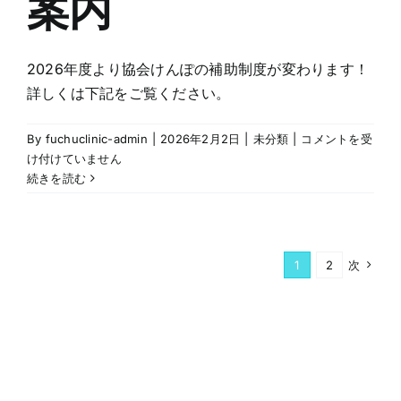
案内
ュ
レ
ー
タ
2026年度より協会けんぽの補助制度が変わります！
ー
詳しくは下記をご覧ください。
の
ご
2026
By
fuchuclinic-admin
|
2026年2月2日
|
未分類
|
コメントを受
案
年
け付けていません
内
度
続きを読む
は
協
会
け
ん
1
2
次
ぽ
補
助
制
度
の
ご