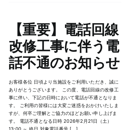
動
音
声
応
【重要】電話回線
答
シ
改修工事に伴う電
ス
テ
ム
話不通のお知らせ
導
入
の
お
お客様各位 日頃より当施設をご利用いただき、誠に
知
ありがとうございます。 この度、電話回線の改修工
ら
事に伴い、下記の日時において電話が不通となりま
せ
す。 ご利用の皆様には大変ご迷惑をおかけいたしま
は
すが、何卒ご理解とご協力のほどお願い申し上げま
す。 電話不通となる日時 2026年2月21日（土）
13:00 ～ 終日 対象電話番号 [...]