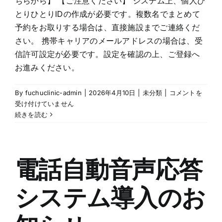
ちらから】 【ご注意ください】 システム上、個人ひ
業
時
とりひとりIDの作成が必要です。複数名でまとめて
間
予約をお取りする場合は、直接施設までご連絡くだ
の
さい。 携帯キャリアのメールアドレスの場合は、受
お
信許可設定が必要です。設定を確認の上、ご登録へ
知
お進みください。
ら
せ
は
大
By
fuchuclinic-admin
|
2026年4月10日
|
未分類
|
コメントを
阪
受け付けていません
府
続きを読む
市
町
村
職
電話自動音声応答
員
共
システム導入のお
済
組
合