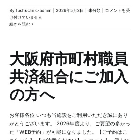
ゴ
By
fuchuclinic-admin
|
2026年5月3日
|
未分類
|
コメントを受
ー
け付けていません
ル
続きを読む
デ
ン
ウ
ィ
大阪府市町村職員
ー
ク
共済組合にご加入
中
の
コ
の方へ
ー
ル
セ
ン
お客様各位 いつも当施設をご利用いただき誠にあり
タ
がとうございます。 2026年度より、ご要望の多かっ
ー
た「WEB予約」が可能になりました。【ご予約はこ
営