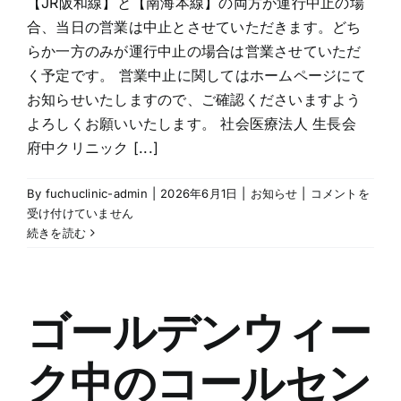
【JR阪和線】と【南海本線】の両方が運行中止の場
て
合、当日の営業は中止とさせていただきます。どち
は
らか一方のみが運行中止の場合は営業させていただ
く予定です。 営業中止に関してはホームページにて
お知らせいたしますので、ご確認くださいますよう
よろしくお願いいたします。 社会医療法人 生長会
府中クリニック [...]
台
By
fuchuclinic-admin
|
2026年6月1日
|
お知らせ
|
コメントを
風
受け付けていません
6
続きを読む
号
接
近
に
ゴールデンウィー
伴
う
ク中のコールセン
当
施