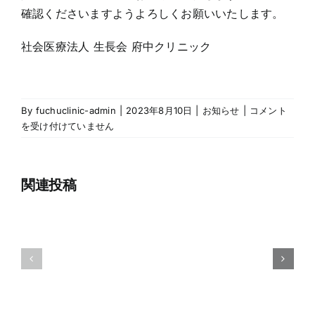
確認くださいますようよろしくお願いいたします。
社会医療法人 生長会 府中クリニック
台
風
台
6
台
By
fuchuclinic-admin
|
2023年8月10日
|
お知らせ
|
コメント
風
号
風
を受け付けていません
に
7
接
か
号
近
か
接
に
関連投稿
近
る
伴
に
本
伴
う
日
う
本
当
（6
日
施
月
（6
設
27
の
月
日）
営