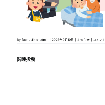
台
風
2023
By
fuchuclinic-admin
|
2023年9月19日
|
お知らせ
|
コメン
に
年
か
度
祝
か
関連投稿
日
る
ド
本
ッ
日
ク
の
（6
ご
月
案
27
内
は
日）