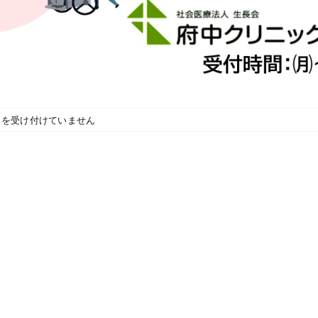
台
風
台
6
風
号
トを受け付けていません
6
接
号
近
接
に
近
伴
に
う
伴
本
う
日
当
（6
施
月
設