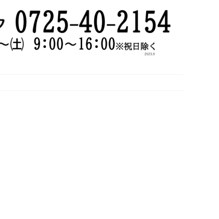
2026
年
度
協
会
け
ん
ぽ
ご
予
約